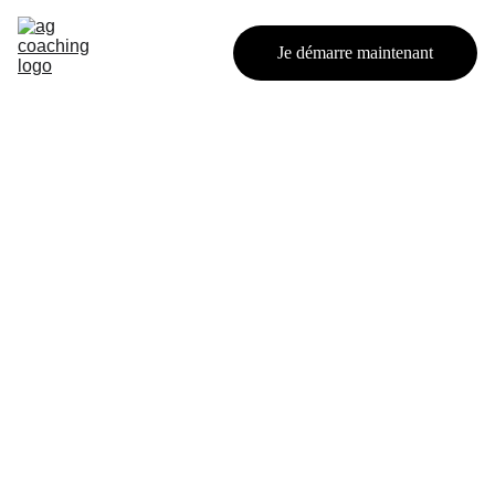
Accueil
Formules
Je démarre maintenant
À propos
Contact
nous ...
Un coaching basé sur la 
confiance, l'écoute, et le 
respect de votre rythme